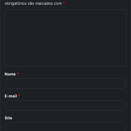
obrigatórios são marcados com
*
C
o
m
e
n
t
á
Nome
*
r
i
o
E-mail
*
*
Site