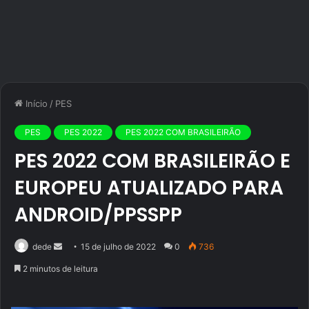
Início
/
PES
PES
PES 2022
PES 2022 COM BRASILEIRÃO
PES 2022 COM BRASILEIRÃO E
EUROPEU ATUALIZADO PARA
ANDROID/PPSSPP
Mande
dede
15 de julho de 2022
0
736
um
2 minutos de leitura
e-
mail