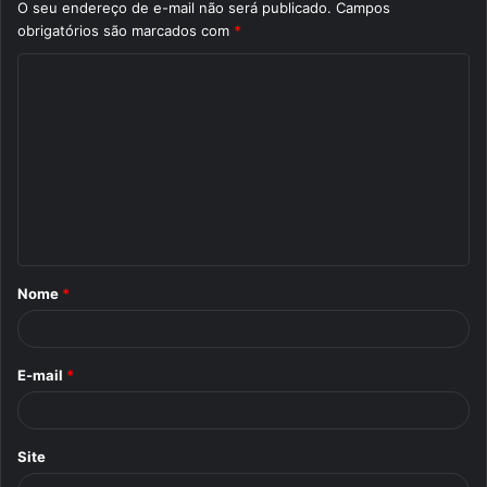
O seu endereço de e-mail não será publicado.
Campos
obrigatórios são marcados com
*
C
o
m
e
n
t
á
Nome
*
r
i
o
E-mail
*
*
Site