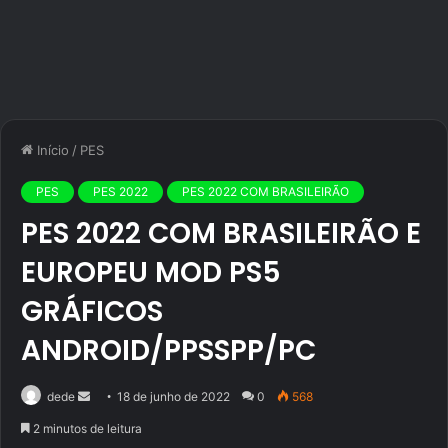
Início
/
PES
PES
PES 2022
PES 2022 COM BRASILEIRÃO
PES 2022 COM BRASILEIRÃO E
EUROPEU MOD PS5
GRÁFICOS
ANDROID/PPSSPP/PC
Mande
dede
18 de junho de 2022
0
568
um
2 minutos de leitura
e-