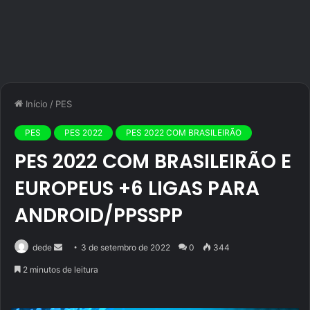
Início
/
PES
PES
PES 2022
PES 2022 COM BRASILEIRÃO
PES 2022 COM BRASILEIRÃO E
EUROPEUS +6 LIGAS PARA
ANDROID/PPSSPP
Mande
dede
3 de setembro de 2022
0
344
um
2 minutos de leitura
e-
mail