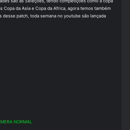
dades são as Seleções, tendo competições como a copa
 Copa da Asia e Copa da Africa, agora temos também
es desse patch, toda semana no youtube são lançada
ÂMERA NORMAL