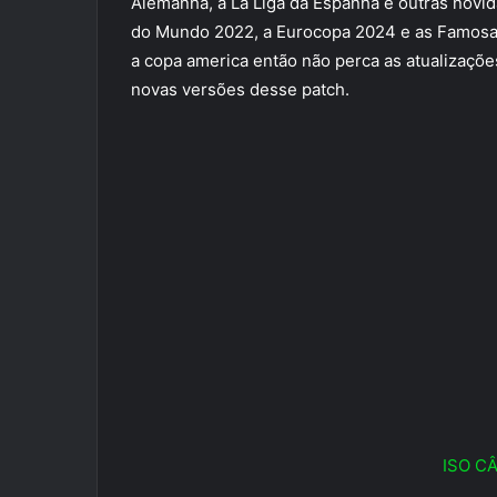
Alemanha, a La Liga da Espanha e outras novi
do Mundo 2022, a Eurocopa 2024 e as Famosas
a copa america então não perca as atualizaçõ
novas versões desse patch.
ISO C