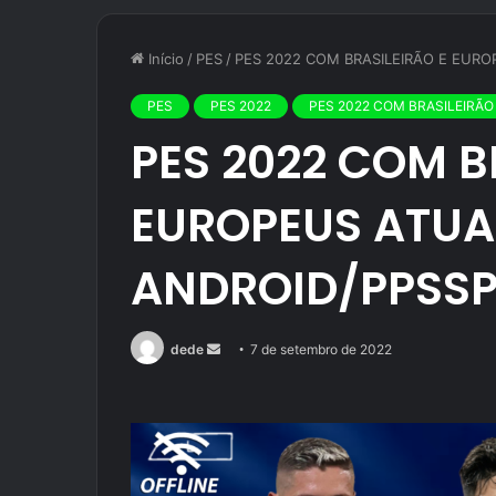
Início
/
PES
/
PES 2022 COM BRASILEIRÃO E EURO
PES
PES 2022
PES 2022 COM BRASILEIRÃO
PES 2022 COM B
EUROPEUS ATUA
ANDROID/PPSS
Mande
dede
7 de setembro de 2022
um
e-
mail