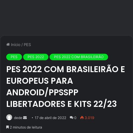
Início
/
PES
PES
PES 2022
PES 2022 COM BRASILEIRÃO
PES 2022 COM BRASILEIRÃO E
EUROPEUS PARA
ANDROID/PPSSPP
LIBERTADORES E KITS 22/23
Mande
dede
17 de abril de 2022
0
3.019
um
2 minutos de leitura
e-