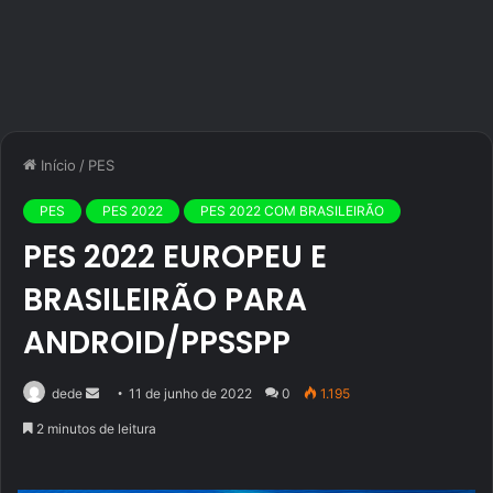
Início
/
PES
PES
PES 2022
PES 2022 COM BRASILEIRÃO
PES 2022 EUROPEU E
BRASILEIRÃO PARA
ANDROID/PPSSPP
Mande
dede
11 de junho de 2022
0
1.195
um
2 minutos de leitura
e-
mail