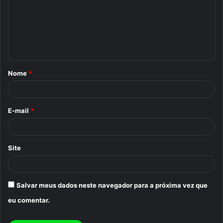
m
e
n
t
á
Nome
*
r
i
o
E-mail
*
*
Site
Salvar meus dados neste navegador para a próxima vez que
eu comentar.