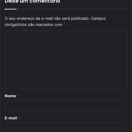
Deixe um comentário
O seu endereço de e-mail não será publicado.
Campos
obrigatórios são marcados com
*
C
o
m
e
n
t
á
Nome
*
r
i
o
E-mail
*
*