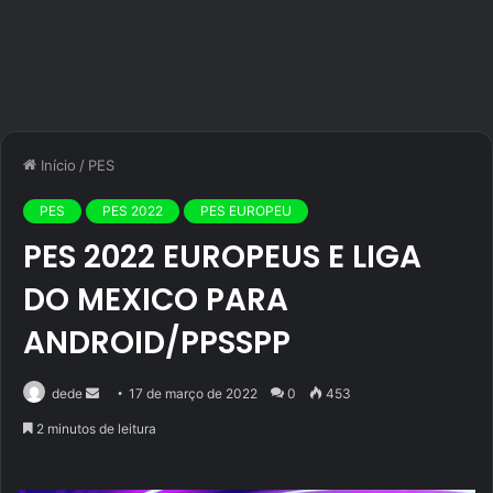
Início
/
PES
PES
PES 2022
PES EUROPEU
PES 2022 EUROPEUS E LIGA
DO MEXICO PARA
ANDROID/PPSSPP
Mande
dede
17 de março de 2022
0
453
um
2 minutos de leitura
e-
mail