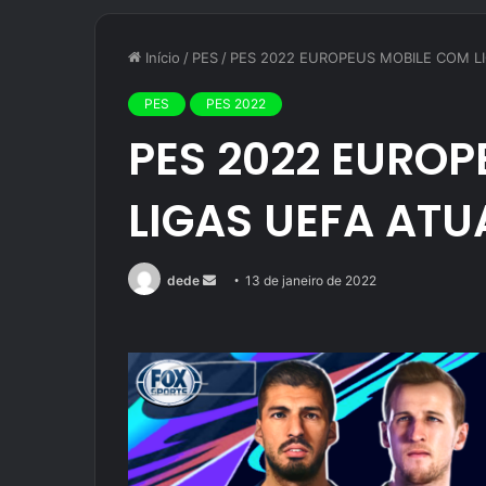
Início
/
PES
/
PES 2022 EUROPEUS MOBILE COM L
PES
PES 2022
PES 2022 EURO
LIGAS UEFA ATU
Mande
dede
13 de janeiro de 2022
um
e-
mail