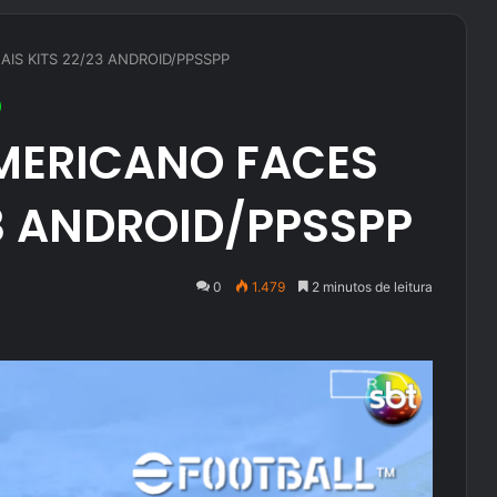
AIS KITS 22/23 ANDROID/PPSSPP
AMERICANO FACES
23 ANDROID/PPSSPP
0
1.479
2 minutos de leitura