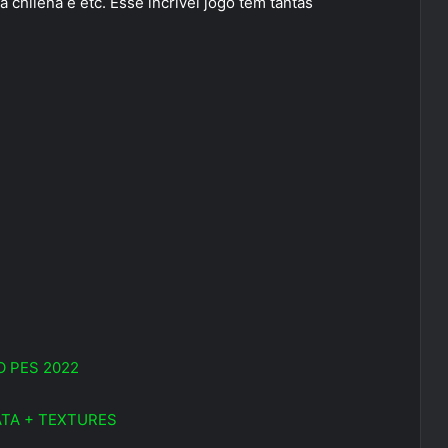
a chilena e etc. Esse incrivel jogo tem tantas
O PES 2022
TA + TEXTURES