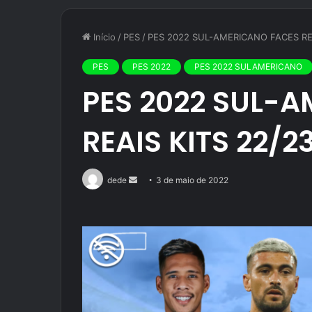
Início
/
PES
/
PES 2022 SUL-AMERICANO FACES RE
PES
PES 2022
PES 2022 SULAMERICANO
PES 2022 SUL-
REAIS KITS 22/
Mande
dede
3 de maio de 2022
um
e-
mail