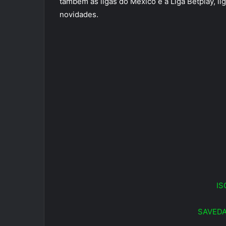
também as ligas do Mexico e a Liga Betplay, lig
novidades.
IS
SAVEDA