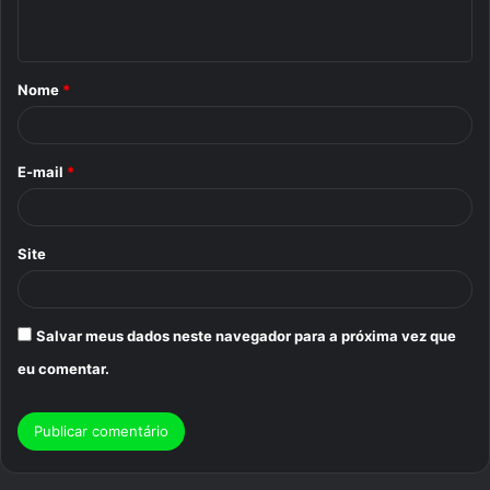
t
á
Nome
*
r
i
o
E-mail
*
*
Site
Salvar meus dados neste navegador para a próxima vez que
eu comentar.