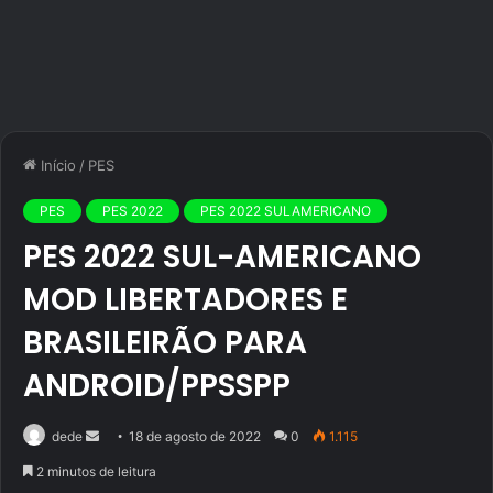
Início
/
PES
PES
PES 2022
PES 2022 SULAMERICANO
PES 2022 SUL-AMERICANO
MOD LIBERTADORES E
BRASILEIRÃO PARA
ANDROID/PPSSPP
Mande
dede
18 de agosto de 2022
0
1.115
um
2 minutos de leitura
e-