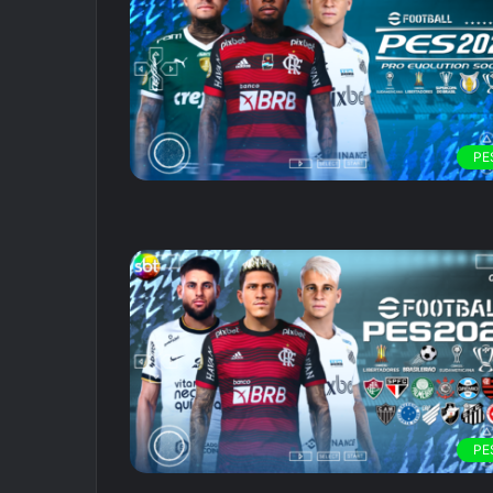
PE
PE