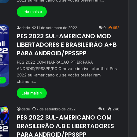
2022 sul-americano ou se vocês preferirem…
Leia mais »
dede
11 de setembro de 2022
0
652
PES 2022 SUL-AMERICANO MOD
LIBERTADORES E BRASILEIRÃO A+B
PARA ANDROID/PPSSPP
PES 2022 COM NARRAÇÃO PT-BR PARA
ANDROID/PPSSPP/PC O novo e incrivel efootball Pes
2022 sul-americano ou se vocês preferirem
S
chamem…
Leia mais »
dede
7 de setembro de 2022
0
246
PES 2022 SUL-AMERICANO COM
BRASILEIRÃO A.B E LIBERTADORES
PARA ANDROID/PPSSPP