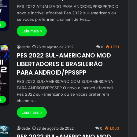
PES 2022 ATUALIZADO PARA ANDROID/PPSSPP/PC O
novo e incrivel efootball Pes 2022 sul-americano ou
se vocês preferirem chamem de Pes…
S
Leia mais »
dede
26 de agosto de 2022
0
1.731
PES 2022 SUL-AMERICANO MOD
LIBERTADORES E BRASILEIRÃO
PARA ANDROID/PPSSPP
PES 2022 SUL-AMERICANO COM SUDAMERICANA
PARA ANDROID/PPSSPP O novo e incrivel efootball
Pes 2022 sul-americano ou se vocês preferirem
S
chamem…
Leia mais »
dede
23 de agosto de 2022
0
1.003
PES 2022 SUL-AMERICANO MOD