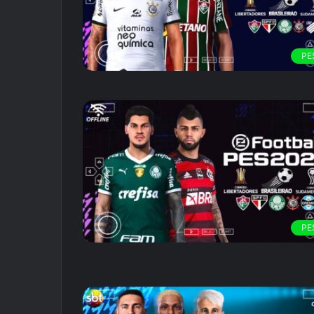
PE
PE