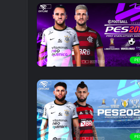
PE
PE