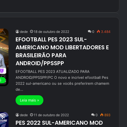
dede
18 de outubro de 2022
0
3.484
EFOOTBALL PES 2023 SUL-
AMERICANO MOD LIBERTADORES E
BRASILEIRÃO PARA
ANDROID/PPSSPP
EFOOTBALL PES 2023 ATUALIZADO PARA
ANDROID/PPSSPP/PC O novo e incrivel efootball Pes
S
2022 sul-americano ou se vocês preferirem chamem
de…
Leia mais »
dede
11 de outubro de 2022
0
893
PES 2022 SUL-AMERICANO MOD