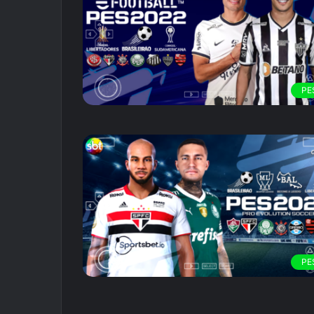
PE
PE