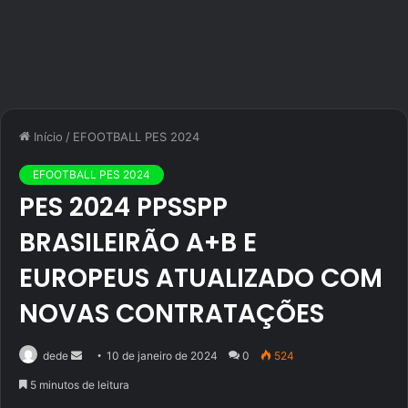
Início
/
EFOOTBALL PES 2024
EFOOTBALL PES 2024
PES 2024 PPSSPP
BRASILEIRÃO A+B E
EUROPEUS ATUALIZADO COM
NOVAS CONTRATAÇÕES
Mande
dede
10 de janeiro de 2024
0
524
um
5 minutos de leitura
e-