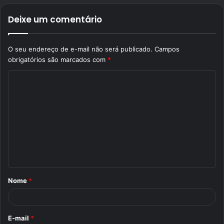
Deixe um comentário
O seu endereço de e-mail não será publicado.
Campos
obrigatórios são marcados com
*
C
o
m
e
n
t
á
Nome
*
r
i
o
E-mail
*