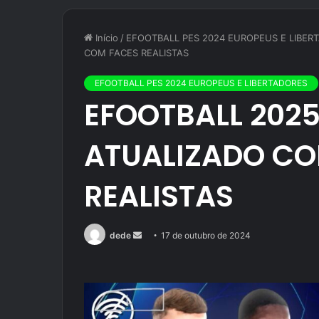
Início
/
EFOOTBALL PES 2024 EUROPEUS E LIBER
COM FACES REALISTAS
EFOOTBALL PES 2024 EUROPEUS E LIBERTADORES
EFOOTBALL 202
ATUALIZADO CO
REALISTAS
Mande
dede
17 de outubro de 2024
um
e-
mail