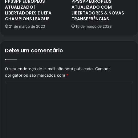
PPSSPP EUROPEUS
PPSSPP EUROPEUS
ATUALIZADO |
ATUALIZADO COM
LIBERTADORES E UEFA
LIBERTADORES & NOVAS
CHAMPIONS LEAGUE
TRANSFERÊNCIAS
21 de março de 2023
16 de março de 2023
Deixe um comentário
O seu endereço de e-mail não será publicado.
Campos
obrigatórios são marcados com
*
C
o
m
e
n
t