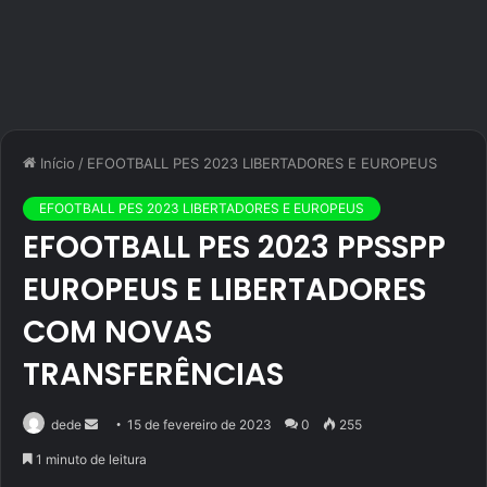
Início
/
EFOOTBALL PES 2023 LIBERTADORES E EUROPEUS
EFOOTBALL PES 2023 LIBERTADORES E EUROPEUS
EFOOTBALL PES 2023 PPSSPP
EUROPEUS E LIBERTADORES
COM NOVAS
TRANSFERÊNCIAS
Mande
dede
15 de fevereiro de 2023
0
255
um
1 minuto de leitura
e-