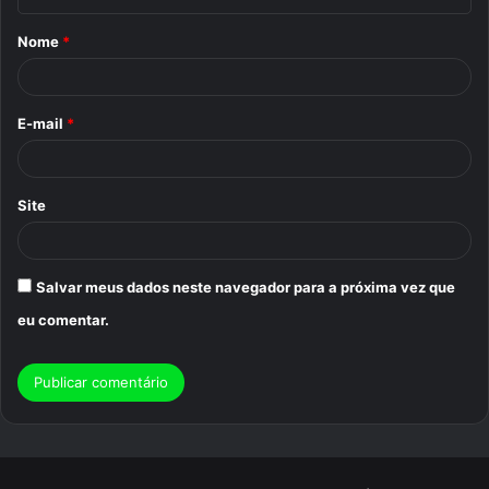
á
Nome
*
r
i
o
E-mail
*
*
Site
Salvar meus dados neste navegador para a próxima vez que
eu comentar.