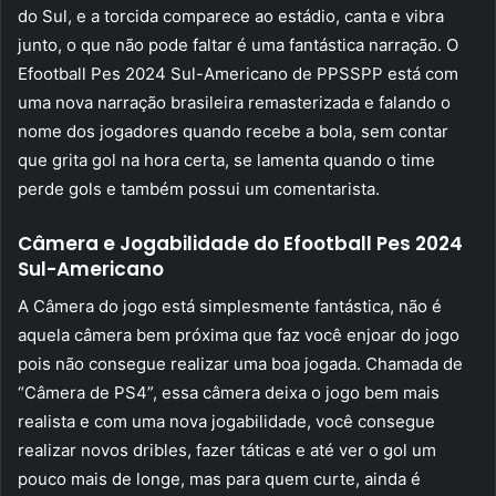
do Sul, e a torcida comparece ao estádio, canta e vibra
junto, o que não pode faltar é uma fantástica narração. O
Efootball Pes 2024 Sul-Americano de PPSSPP está com
uma nova narração brasileira remasterizada e falando o
nome dos jogadores quando recebe a bola, sem contar
que grita gol na hora certa, se lamenta quando o time
perde gols e também possui um comentarista.
Câmera e Jogabilidade do Efootball Pes 2024
Sul-Americano
A Câmera do jogo está simplesmente fantástica, não é
aquela câmera bem próxima que faz você enjoar do jogo
pois não consegue realizar uma boa jogada. Chamada de
“Câmera de PS4”, essa câmera deixa o jogo bem mais
realista e com uma nova jogabilidade, você consegue
realizar novos dribles, fazer táticas e até ver o gol um
pouco mais de longe, mas para quem curte, ainda é