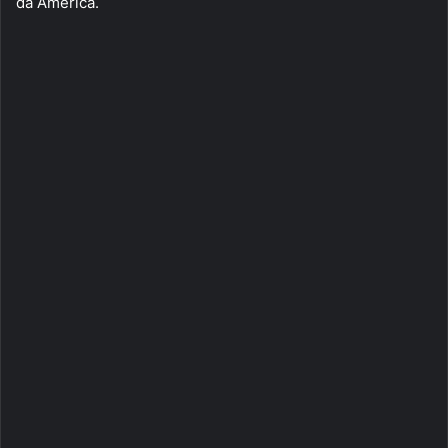
da Ámerica.