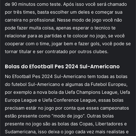
de 90 minutos como teste. Após isso você será chamado
por três times, basta escolher um deles e começar sua
carreira no profissional. Nesse modo de jogo você não
pode fazer muita coisa, apenas esperar o tecnico te
relacionar para as partidas e te colocar no jogo, se você
cooperar com o time, jogar bem e fazer gols, você pode se
tornar titular e ser contratado por outros clubes.
Bolas do Efootball Pes 2024 Sul-Americano
No Efootball Pes 2024 Sul-Americano tem todas as bolas
do futebol Sul-Americano e algumas da Futebol Europeu,
por exemplo a nova bola da Uefa Champions League, Uefa
Europa League e Uefa Conference League, essas bolas
precisam estár no jogo por conta que esses campeonatos
estão presente como “modo de jogo”. Outras bolas
presente no jogo são as bolas das Copas, Libertadores e
Sudamericana, isso deixa o jogo cada vez mais realistas e