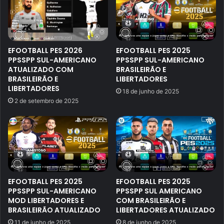
EFOOTBALL PES 2026
EFOOTBALL PES 2025
PPSSPP SUL-AMERICANO
PPSSPP SUL-AMERICANO
ATUALIZADO COM
BRASILEIRÃO E
BRASILEIRÃO E
LIBERTADORES
LIBERTADORES
18 de junho de 2025
2 de setembro de 2025
EFOOTBALL PES 2025
EFOOTBALL PES 2025
PPSSPP SUL-AMERICANO
PPSSPP SUL AMERICANO
MOD LIBERTADORES E
COM BRASILEIRÃO E
BRASILEIRÃO ATUALIZADO
LIBERTADORES ATUALIZADO
11 de junho de 2025
8 de junho de 2025