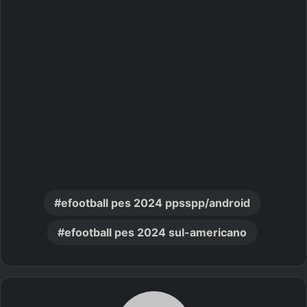
efootball pes 2024 ppsspp/android
efootball pes 2024 sul-americano