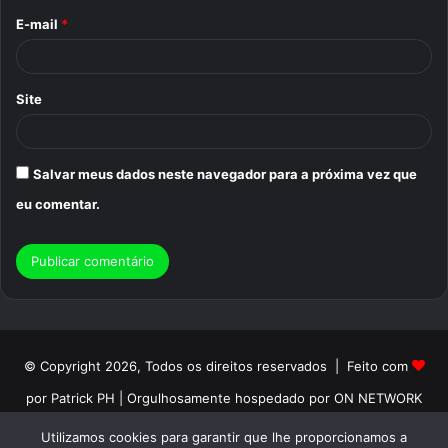
o
E-mail
*
*
Site
Salvar meus dados neste navegador para a próxima vez que
eu comentar.
© Copyright 2026, Todos os direitos reservados | Feito com
por Patrick PH | Orgulhosamente hospedado por ON NETWORK
Início
Sobre
Termos de Uso
Politica de Privacidade
Utilizamos cookies para garantir que lhe proporcionamos a