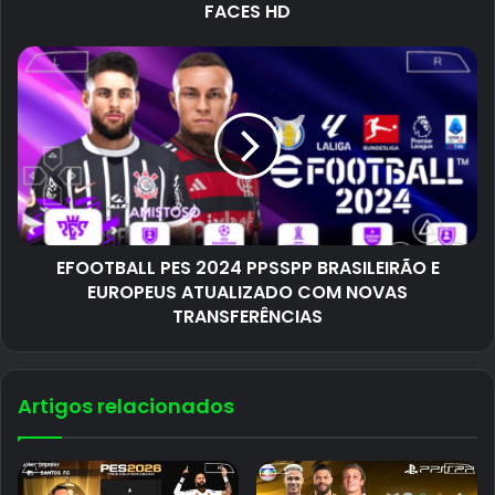
FACES HD
EFOOTBALL PES 2024 PPSSPP BRASILEIRÃO E
EUROPEUS ATUALIZADO COM NOVAS
TRANSFERÊNCIAS
Artigos relacionados