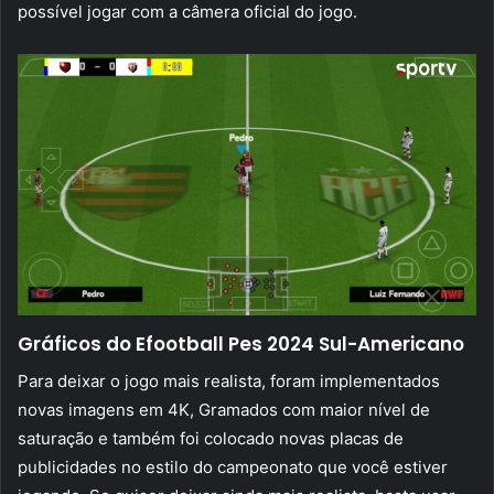
possível jogar com a câmera oficial do jogo.
Gráficos do Efootball Pes 2024 Sul-Americano
Para deixar o jogo mais realista, foram implementados
novas imagens em 4K, Gramados com maior nível de
saturação e também foi colocado novas placas de
publicidades no estilo do campeonato que você estiver