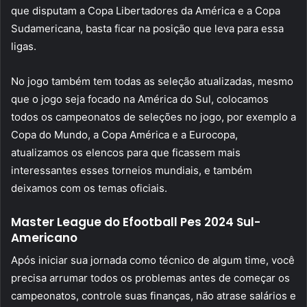
que disputam a Copa Libertadores da América e a Copa
Sudamericana, basta ficar na posição que leva para essa
ligas.
No jogo também tem todas as seleção atualizadas, mesmo
que o jogo seja focado na América do Sul, colocamos
todos os campeonatos de seleções no jogo, por exemplo a
Copa do Mundo, a Copa América e a Eurocopa,
atualizamos os elencos para que ficassem mais
interessantes esses torneios mundiais, e também
deixamos com os temas oficiais.
Master League do Efootball Pes 2024 Sul-
Americano
Após iniciar sua jornada como técnico de algum time, você
precisa arrumar todos os problemas antes de começar os
campeonatos, controle suas finanças, não atrase salários e