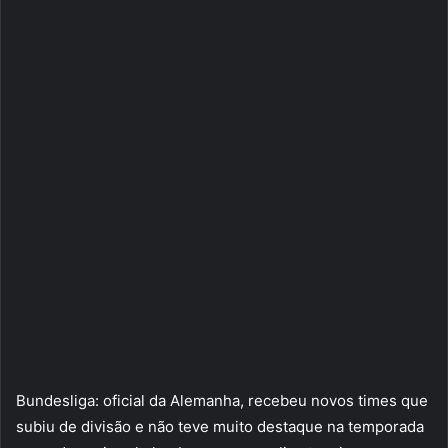
Bundesliga: oficial da Alemanha, recebeu novos times que
subiu de divisão e não teve muito destaque na temporada