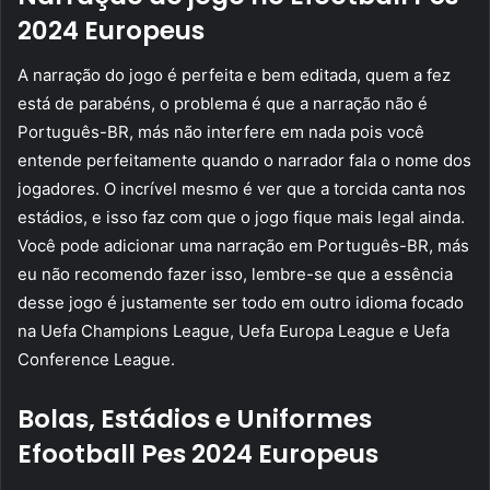
2024 Europeus
A narração do jogo é perfeita e bem editada, quem a fez
está de parabéns, o problema é que a narração não é
Português-BR, más não interfere em nada pois você
entende perfeitamente quando o narrador fala o nome dos
jogadores. O incrível mesmo é ver que a torcida canta nos
estádios, e isso faz com que o jogo fique mais legal ainda.
Você pode adicionar uma narração em Português-BR, más
eu não recomendo fazer isso, lembre-se que a essência
desse jogo é justamente ser todo em outro idioma focado
na Uefa Champions League, Uefa Europa League e Uefa
Conference League.
Bolas, Estádios e Uniformes
Efootball Pes 2024 Europeus