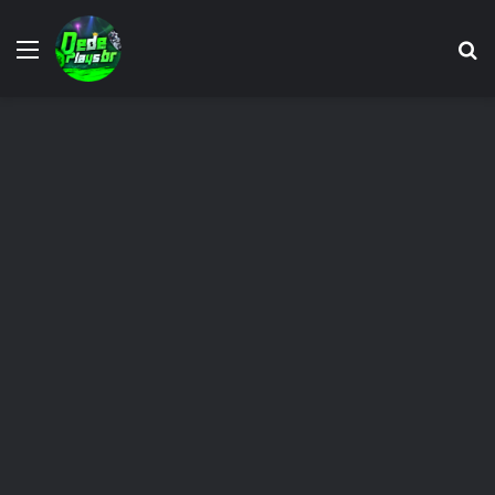
Menu
P
p