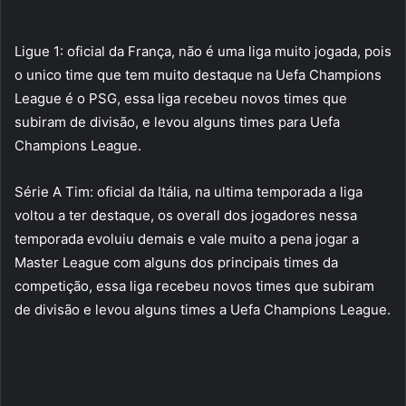
Ligue 1: oficial da França, não é uma liga muito jogada, pois
o unico time que tem muito destaque na Uefa Champions
League é o PSG, essa liga recebeu novos times que
subiram de divisão, e levou alguns times para Uefa
Champions League.
Série A Tim: oficial da Itália, na ultima temporada a liga
voltou a ter destaque, os overall dos jogadores nessa
temporada evoluiu demais e vale muito a pena jogar a
Master League com alguns dos principais times da
competição, essa liga recebeu novos times que subiram
de divisão e levou alguns times a Uefa Champions League.