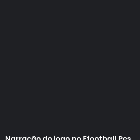
Narração do jogo no Efootball Pes