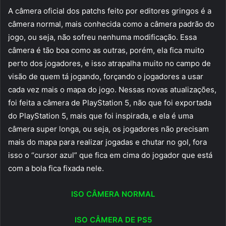
A câmera oficial dos patchs feito por editores gringos é a
câmera normal, mais conhecida como a câmera padrão do
jogo, ou seja, não sofreu nenhuma modificação. Essa
câmera é tão boa como as outras, porém, ela fica muito
perto dos jogadores, e isso atrapalha muito no campo de
visão de quem tá jogando, forçando o jogadores a usar
cada vez mais o mapa do jogo. Nessas novas atualizações,
foi feita a câmera de PlayStation 5, não que foi exportada
do PlayStation 5, mais que foi inspirada, e ela é uma
câmera super longa, ou seja, os jogadores não precisam
mais do mapa para realizar jogadas e chutar no gol, fora
isso o “cursor azul” que fica em cima do jogador que está
com a bola fica fixada nele.
ISO CÂMERA NORMAL
ISO CÂMERA DE PS5