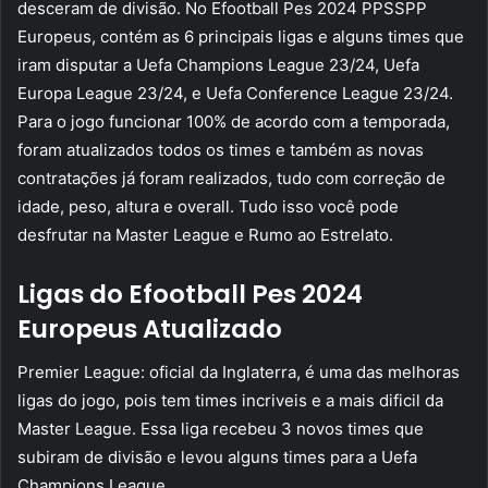
desceram de divisão. No Efootball Pes 2024 PPSSPP
Europeus, contém as 6 principais ligas e alguns times que
iram disputar a Uefa Champions League 23/24, Uefa
Europa League 23/24, e Uefa Conference League 23/24.
Para o jogo funcionar 100% de acordo com a temporada,
foram atualizados todos os times e também as novas
contratações já foram realizados, tudo com correção de
idade, peso, altura e overall. Tudo isso você pode
desfrutar na Master League e Rumo ao Estrelato.
Ligas do Efootball Pes 2024
Europeus Atualizado
Premier League: oficial da Inglaterra, é uma das melhoras
ligas do jogo, pois tem times incriveis e a mais dificil da
Master League. Essa liga recebeu 3 novos times que
subiram de divisão e levou alguns times para a Uefa
Champions League.