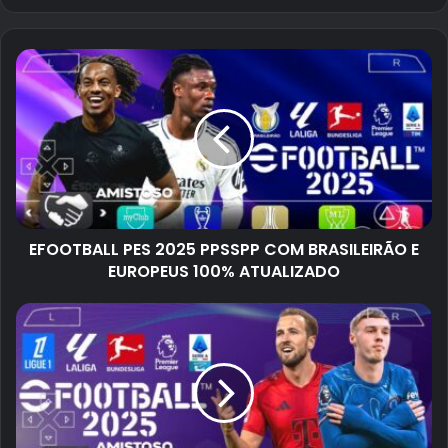
EFOOTBALL PES 2025 PPSSPP COM BRASILEIRÃO E
EUROPEUS 100% ATUALIZADO