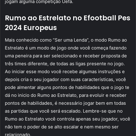
jogam alguma competição Uefa.
Rumo ao Estrelato no Efootball Pes
2024 Europeus
Mais conhecido como “Ser uma Lenda”, o modo Rumo ao
Estrelato é um modo de jogo onde você começa fazendo
uma peneira para ser selecionado e receber proposta de
três times diferente, de todas as ligas presente no jogo.
Ao iniciar esse modo você recebe algumas instruções e
depois cria o seu jogador com suas características, você
pode almentar alguns pontos de habilidades que o jogo te
dá no inicio do Rumo ao Estrelato, para evoluir e receber
pontos de habilidades, é necessário jogar bem em todas
as partidas que você será escalado. Lembre-se que no
Rumo ao Estrelato você controla apenas seu jogador, você
não tem o poder de se alto escalar e nem mesmo ser
relacionado.