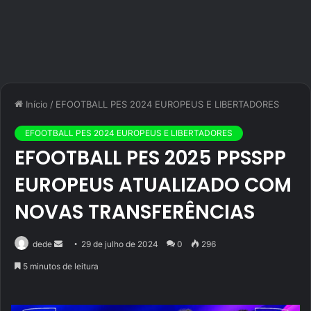
Início
/
EFOOTBALL PES 2024 EUROPEUS E LIBERTADORES
EFOOTBALL PES 2024 EUROPEUS E LIBERTADORES
EFOOTBALL PES 2025 PPSSPP
EUROPEUS ATUALIZADO COM
NOVAS TRANSFERÊNCIAS
Mande
dede
29 de julho de 2024
0
296
um
5 minutos de leitura
e-
mail