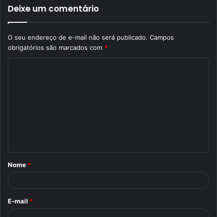
Deixe um comentário
O seu endereço de e-mail não será publicado.
Campos
obrigatórios são marcados com
*
C
o
m
e
n
t
á
Nome
*
r
i
o
E-mail
*
*