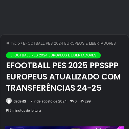
Início
/
EFOOTBALL PES 2024 EUROPEUS E LIBERTADORES
EFOOTBALL PES 2024 EUROPEUS E LIBERTADORES
EFOOTBALL PES 2025 PPSSPP
EUROPEUS ATUALIZADO COM
TRANSFERÊNCIAS 24-25
Mande
dede
7 de agosto de 2024
0
299
um
5 minutos de leitura
e-
mail