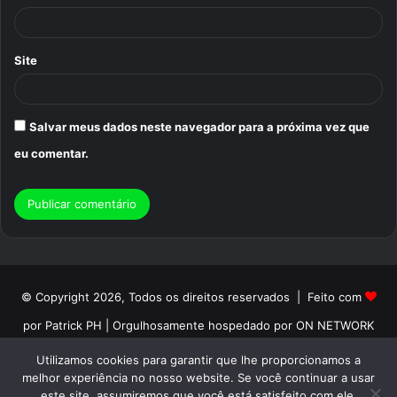
*
Site
Salvar meus dados neste navegador para a próxima vez que
eu comentar.
© Copyright 2026, Todos os direitos reservados | Feito com
por Patrick PH | Orgulhosamente hospedado por ON NETWORK
Início
Sobre
Termos de Uso
Politica de Privacidade
Utilizamos cookies para garantir que lhe proporcionamos a
melhor experiência no nosso website. Se você continuar a usar
Contato
este site, assumiremos que você está satisfeito com ele.