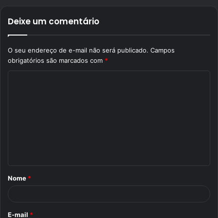
Deixe um comentário
O seu endereço de e-mail não será publicado.
Campos
obrigatórios são marcados com
*
C
o
m
e
n
t
á
Nome
*
r
i
o
E-mail
*