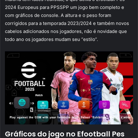
2024 Europeus para PPSSPP um jogo bem completo e
com gráficos de console. A altura e o peso foram
corrigidos para a temporada 2023/2024 e também novos
cabelos adicionados nos jogadores, não é novidade que
todo ano os jogadores mudam seu “estilo”.
Gráficos do jogo no Efootball Pes