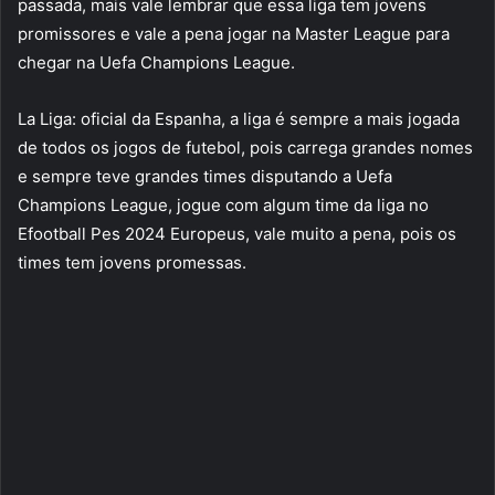
passada, mais vale lembrar que essa liga tem jovens
promissores e vale a pena jogar na Master League para
chegar na Uefa Champions League.
La Liga: oficial da Espanha, a liga é sempre a mais jogada
de todos os jogos de futebol, pois carrega grandes nomes
e sempre teve grandes times disputando a Uefa
Champions League, jogue com algum time da liga no
Efootball Pes 2024 Europeus, vale muito a pena, pois os
times tem jovens promessas.