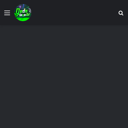
Menu
P
p