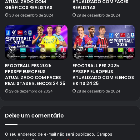
ATUALIZADO COM
ATUALIZADO COM FACES
GRÁFICOS REALISTAS
REALISTAS
30 de dezembro de 2024
29 de dezembro de 2024
EFOOTBALL PES 2025
EFOOTBALL PES 2025
PPSSPP EUROPEUS
PPSSPP EUROPEUS
ATUALIZADO COM FACES
ATUALIZADO COM ELENCOS
REALISTAS E ELENCOS 24 25
E KITS 24 25
29 de dezembro de 2024
28 de dezembro de 2024
Deixe um comentário
O seu endereço de e-mail não será publicado.
Campos