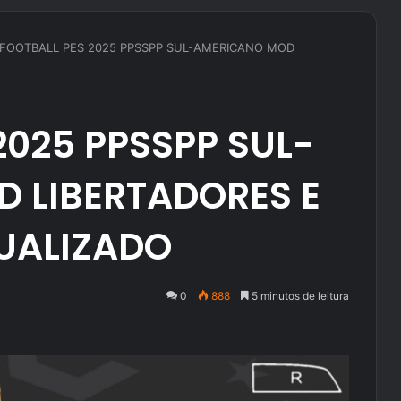
FOOTBALL PES 2025 PPSSPP SUL-AMERICANO MOD
2025 PPSSPP SUL-
 LIBERTADORES E
TUALIZADO
0
888
5 minutos de leitura