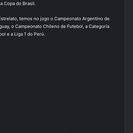
a Copa do Brasil.
Estrelato, temos no jogo o Campeonato Argentino de
uguay, o Campeonato Chileno de Futebol, a Categoría
l e a Liga 1 do Perú.