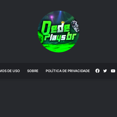
Faceboo
Twitt
MOS DE USO
SOBRE
POLÍTICA DE PRIVACIDADE