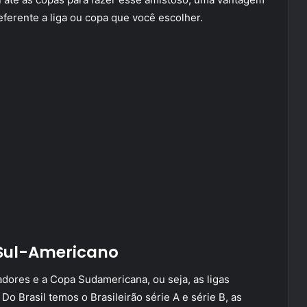
eferente a liga ou copa que você escolher.
5 Sul-Americano
adores e a Copa Sudamericana, ou seja, as ligas
Do Brasil temos o Brasileirão série A e série B, as