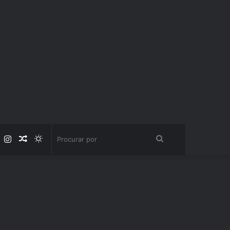
k
er
YouTube
Instagram
Artigo
Switch
Procurar
aleatório
skin
por