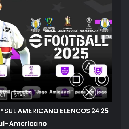
P SUL AMERICANO ELENCOS 24 25
Sul-Americano