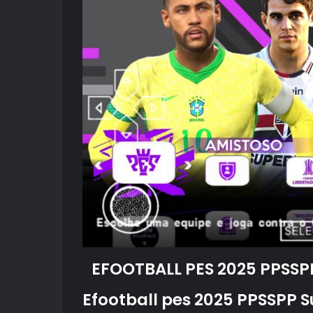
EFOOTBALL PES 2025 PPSSP
Efootball pes 2025 PPSSPP 