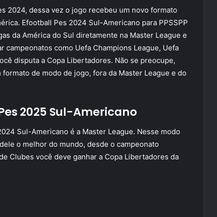
 Pes 2024, dessa vez o jogo recebeu um novo formato
érica. Efootball Pes 2024 Sul-Americano para PPSSPP
igas da América do Sul diretamente na Master League e
jogar campeonatos como Uefa Champions League, Uefa
ocê disputa a Copa Libertadores. Não se preocupe,
 formato de modo de jogo, fora da Master League e do
 Pes 2025 Sul-Americano
 2024 Sul-Americano é a Master League. Nesse modo
r dele o melhor do mundo, desde o campeonato
l de Clubes você deve ganhar a Copa Libertadores da