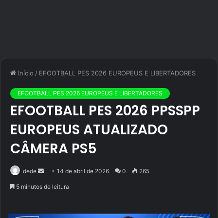
Início
/
EFOOTBALL PES 2026 EUROPEUS E LIBERTADORES
EFOOTBALL PES 2026 EUROPEUS E LIBERTADORES
EFOOTBALL PES 2026 PPSSPP
EUROPEUS ATUALIZADO
CÂMERA PS5
Mande
dede
14 de abril de 2026
0
265
um
5 minutos de leitura
e-
mail