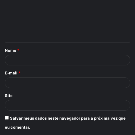
m
e
n
t
á
Nome
*
r
i
o
E-mail
*
*
Site
Salvar meus dados neste navegador para a próxima vez que
eu comentar.