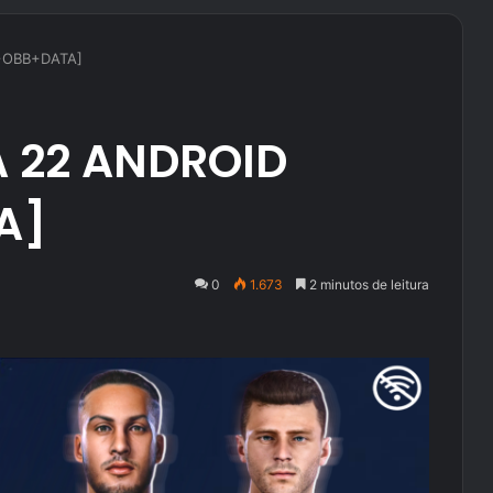
K+OBB+DATA]
A 22 ANDROID
A]
0
1.673
2 minutos de leitura