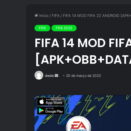
Início
/
FIFA
/
FIFA 14 MOD FIFA 22 ANDROID [AP
FIFA
FIFA 2022
FIFA 14 MOD FIF
[APK+OBB+DAT
Mande
dede
20 de março de 2022
um
e-
mail