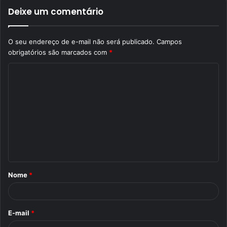
Deixe um comentário
O seu endereço de e-mail não será publicado.
Campos
obrigatórios são marcados com
*
C
o
m
e
n
t
á
Nome
*
r
i
o
E-mail
*
*