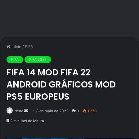
Início
/
FIFA
FIFA
FIFA 2022
FIFA 14 MOD FIFA 22
ANDROID GRÁFICOS MOD
PS5 EUROPEUS
Mande
dede
8 de maio de 2022
0
1.270
um
2 minutos de leitura
e-
mail