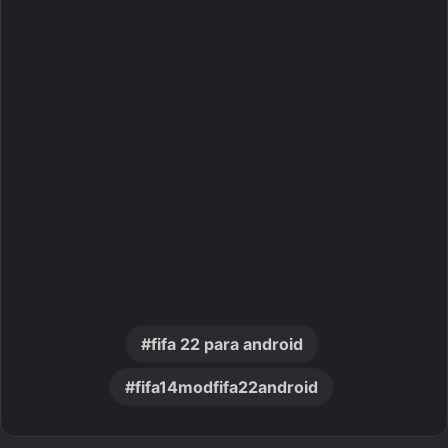
fifa 22 para android
fifa14modfifa22android