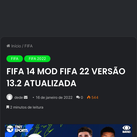
Início
/
FIFA
FIFA
FIFA 2022
FIFA 14 MOD FIFA 22 VERSÃO
13.2 ATUALIZADA
Mande
dede
16 de janeiro de 2022
0
544
um
2 minutos de leitura
e-
mail