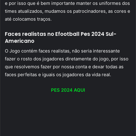
e por isso que é bem importante manter os uniformes dos
times atualizados, mudamos os patrocinadores, as cores e
até colocamos traços.
Faces realistas no Efootball Pes 2024 Sul-
Americano
O Jogo contém faces realistas, não seria interessante
fazer o rosto dos jogadores diretamente do jogo, por isso
que resolvemos fazer por nossa conta e dexar todas as
faces perfeitas e iguais os jogadores da vida real.
PES 2024 AQUI