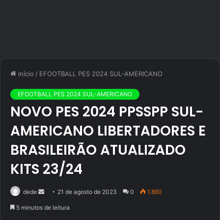
Início
/
EFOOTBALL PES 2024 SUL-AMERICANO
EFOOTBALL PES 2024 SUL-AMERICANO
NOVO PES 2024 PPSSPP SUL-
AMERICANO LIBERTADORES E
BRASILEIRÃO ATUALIZADO
KITS 23/24
Mande
dede
21 de agosto de 2023
0
1.860
um
5 minutos de leitura
e-