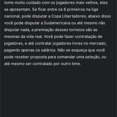
tome muito cuidado com os jogadores mais velhos, eles
se aposentam. Se ficar entre os 6 primeiros na liga
nacional, pode disputar a Copa Libertadores, abaixo disso
você pode disputar a Sudamericana ou até mesmo não
disputar nada, a premiação desses torneios são as
mesmas da vida real. Você pode fazer contratação de
jogadores, e até contratar jogadores livres no mercado,
pagando apenas os salários. Não se esqueça que você
pode receber proposta para comandar uma seleção, ou
até mesmo ser contratado por outro time.