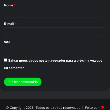
Nome
*
r
i
o
E-mail
*
*
Site
Salvar meus dados neste navegador para a próxima vez que
eu comentar.
© Copyright 2026, Todos os direitos reservados | Feito com