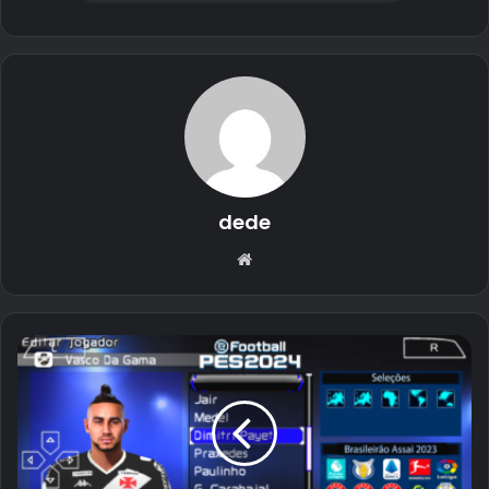
dede
Website