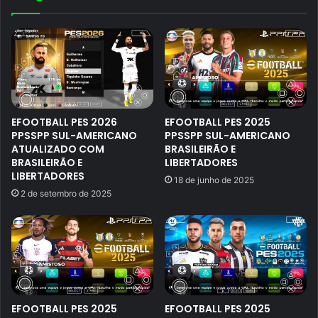
EFOOTBALL PES 2026
EFOOTBALL PES 2025
PPSSPP SUL-AMERICANO
PPSSPP SUL-AMERICANO
ATUALIZADO COM
BRASILEIRÃO E
BRASILEIRÃO E
LIBERTADORES
LIBERTADORES
18 de junho de 2025
2 de setembro de 2025
EFOOTBALL PES 2025
EFOOTBALL PES 2025