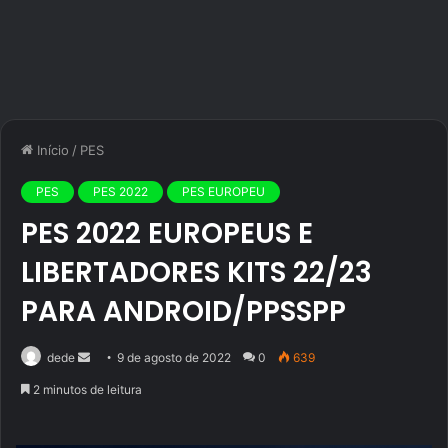
Início
/
PES
PES
PES 2022
PES EUROPEU
PES 2022 EUROPEUS E
LIBERTADORES KITS 22/23
PARA ANDROID/PPSSPP
Mande
dede
9 de agosto de 2022
0
639
um
2 minutos de leitura
e-
mail