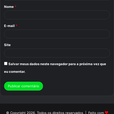
á
Nome
*
r
i
o
E-mail
*
*
Site
Salvar meus dados neste navegador para a próxima vez que
eu comentar.
© Copyright 2026, Todos os direitos reservados | Feito com