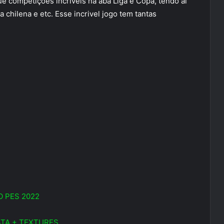
ue competições incriveis na aba Liga e Copa, tendo aí
a chilena e etc. Esse incrivel jogo tem tantas
O PES 2022
TA + TEXTURES