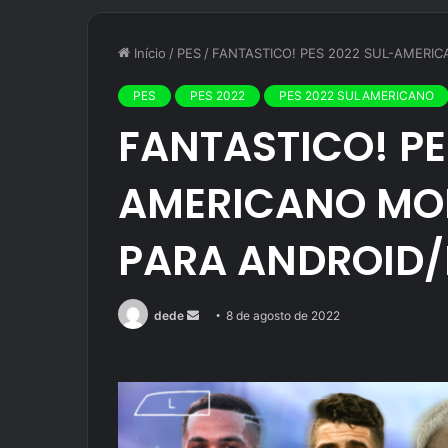
Início
/
PES
/
FANTASTICO! PES 2022 SUL-AMERI
PES
PES 2022
PES 2022 SULAMERICANO
FANTASTICO! PE
AMERICANO MOD
PARA ANDROID/
Mande
dede
8 de agosto de 2022
um
e-
mail