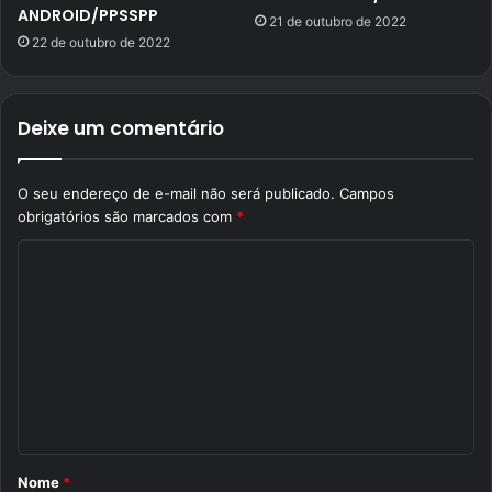
ANDROID/PPSSPP
21 de outubro de 2022
22 de outubro de 2022
Deixe um comentário
O seu endereço de e-mail não será publicado.
Campos
obrigatórios são marcados com
*
C
o
m
e
n
t
á
Nome
*
r