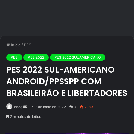
Início
/
PES
PES
PES 2022
PES 2022 SULAMERICANO
PES 2022 SUL-AMERICANO
ANDROID/PPSSPP COM
BRASILEIRÃO E LIBERTADORES
Mande
dede
7 de maio de 2022
0
2.163
um
2 minutos de leitura
e-
mail