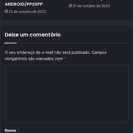
ANDROID/PPSSPP
21 de outubro de 2022
22 de outubro de 2022
Deixe um comentário
O seu endereço de e-mail não será publicado.
Campos
obrigatórios são marcados com
*
C
o
m
e
n
t
á
Nome
*
r