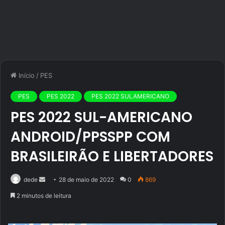
Início
/
PES
PES
PES 2022
PES 2022 SULAMERICANO
PES 2022 SUL-AMERICANO
ANDROID/PPSSPP COM
BRASILEIRÃO E LIBERTADORES
Mande
dede
28 de maio de 2022
0
869
um
2 minutos de leitura
e-
mail