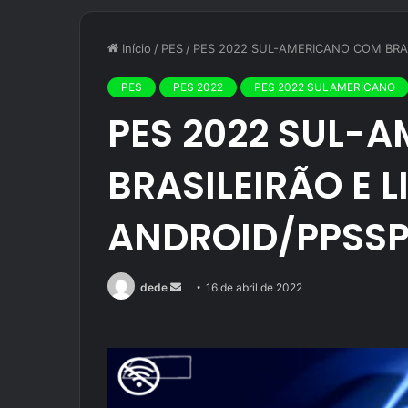
Início
/
PES
/
PES 2022 SUL-AMERICANO COM BRAS
PES
PES 2022
PES 2022 SULAMERICANO
PES 2022 SUL-
BRASILEIRÃO E 
ANDROID/PPSS
Mande
dede
16 de abril de 2022
um
e-
mail