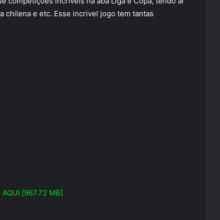
ue competições incriveis na aba Liga e Copa, tendo aí
a chilena e etc. Esse incrivel jogo tem tantas
 AQUI [967.72 MB]